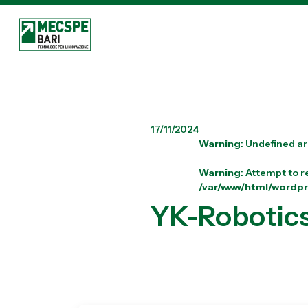
17/11/2024
Warning
: Undefined ar
Warning
: Attempt to r
/var/www/html/wordp
YK-Robotics