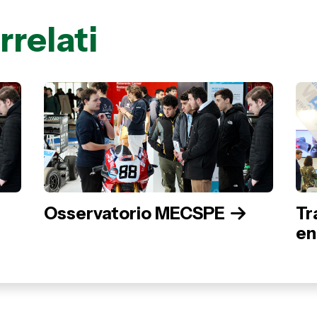
rrelati
Osservatorio MECSPE
Tr
en
de
M