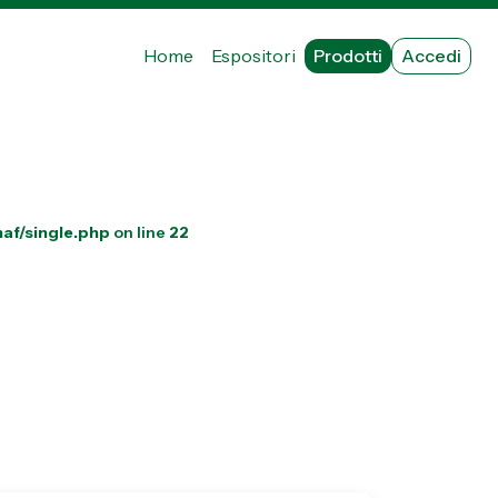
Home
Espositori
Prodotti
Accedi
af/single.php
on line
22