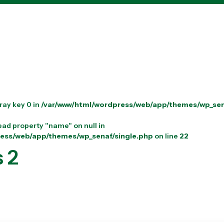
ray key 0 in
/var/www/html/wordpress/web/app/themes/wp_sen
ead property "name" on null in
ress/web/app/themes/wp_senaf/single.php
on line
22
 2