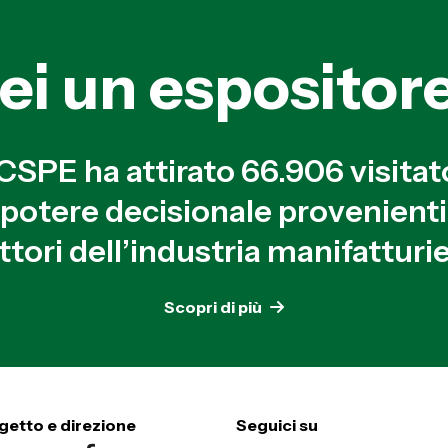
ei un espositor
SPE ha attirato 66.906 visitat
n potere decisionale provenienti 
ttori dell’industria manifatturie
Scopri di più
getto e direzione
Seguici su