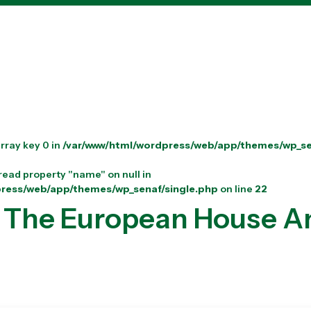
rray key 0 in
/var/www/html/wordpress/web/app/themes/wp_se
 read property "name" on null in
press/web/app/themes/wp_senaf/single.php
on line
22
 The European House A