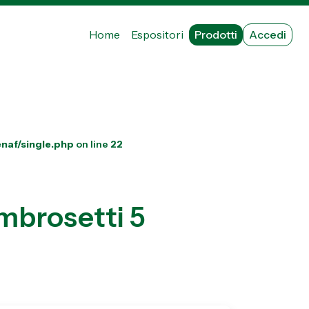
Home
Espositori
Prodotti
Accedi
naf/single.php
on line
22
mbrosetti 5