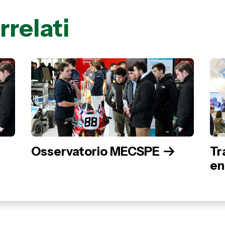
rrelati
Osservatorio MECSPE
Tr
en
de
M