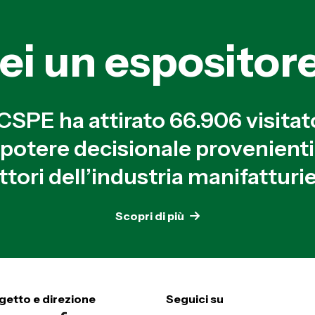
ei un espositor
SPE ha attirato 66.906 visitat
n potere decisionale provenienti 
ttori dell’industria manifatturie
Scopri di più
getto e direzione
Seguici su