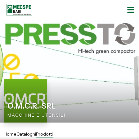
O.M.C.R. SRL
MACCHINE E UTENSILI
Home
Cataloghi
Prodotti